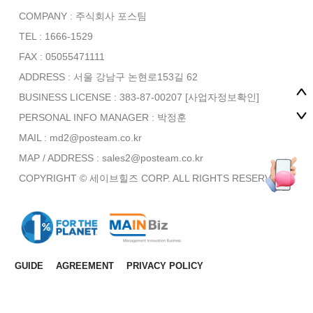
COMPANY : 주식회사 포스팀
TEL : 1666-1529
FAX : 05055471111
ADDRESS : 서울 강남구 논현로153길 62
BUSINESS LICENSE : 383-87-00207
[사업자정보확인]
PERSONAL INFO MANAGER :
박정훈
MAIL : md2@posteam.co.kr
MAP / ADDRESS : sales2@posteam.co.kr
COPYRIGHT © 세이브힐즈 CORP. ALL RIGHTS RESERVED.
GUIDE
AGREEMENT
PRIVACY POLICY