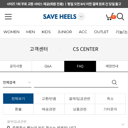
0
WOMEN
MEN
KIDS
JUNIOR
ACC
OUTLET
기능/
고객센터
CS CENTER
공지사항
Q&A
FAQ
매장안내
전체보기
교환/반품
결제/입금관련
취소
환불
배송관련
상품관련
기타문의
결제/입금관련
Q
주문취소 했는데 카드 취소는 언제되나요?