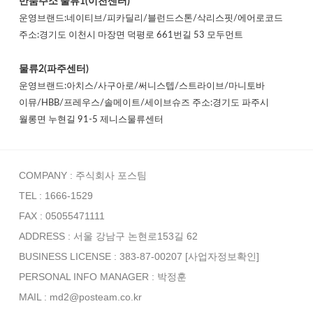
반품주소
물류1(이천센터)
운영브랜드:네이티브/피카딜리/블런드스톤/삭리스핏/에어로코드
주소:경기도 이천시 마장면 덕평로 661번길 53 모두먼트
물류2(파주센터)
운영브랜드:아치스/사구아로/써니스텝/스트라이브/마니토바
이뮤/HBB/프레우스/솔메이트/세이브슈즈 주소:경기도 파주시
월롱면 누현길 91-5 제니스물류센터
COMPANY : 주식회사 포스팀
TEL : 1666-1529
FAX : 05055471111
ADDRESS : 서울 강남구 논현로153길 62
BUSINESS LICENSE : 383-87-00207
[사업자정보확인]
PERSONAL INFO MANAGER :
박정훈
MAIL : md2@posteam.co.kr