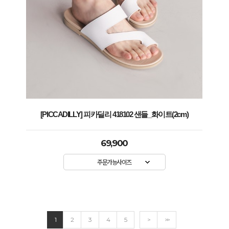
[PICCADILLY] 피카딜리 418102 샌들_화이트(2cm)
69,900
주문가능사이즈
1
2
3
4
5
>
>>