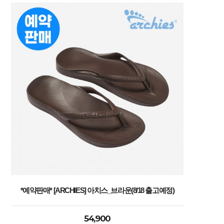
*예약판매* [ARCHIES] 아치스_브라운(8/18 출고예정)
54,900