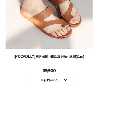
[PICCADILLY] 피카딜리 418102 샌들_오크(2cm)
69,900
주문가능사이즈