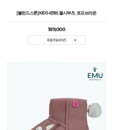
[블런드스톤] KIDS #2591 첼시부츠_토프브라운
189,000
주문가능사이즈