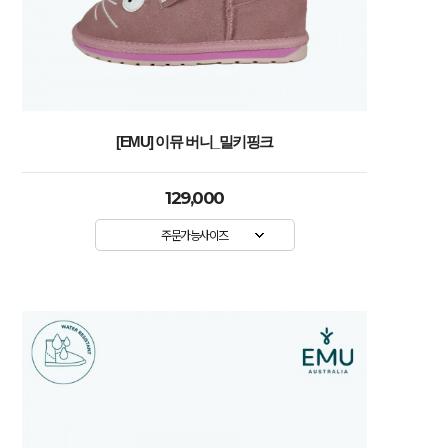
[EMU] 이뮤 버니_밀키핑크
129,000
주문가능사이즈