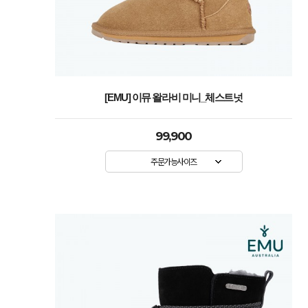
[EMU] 이뮤 왈라비 미니_체스트넛
99,900
주문가능사이즈