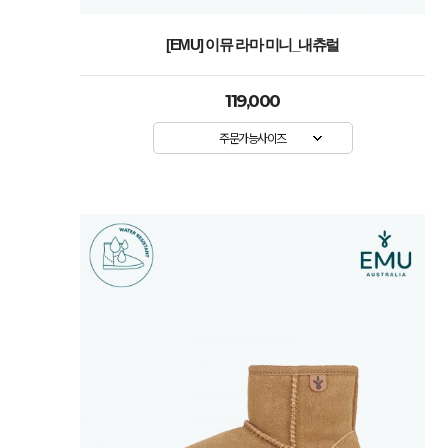
[EMU] 이뮤 라마 미니_내츄럴
119,000
주문가능사이즈