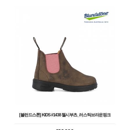
[블런드스톤] KIDS #1438 첼시부츠_러스틱브라운핑크