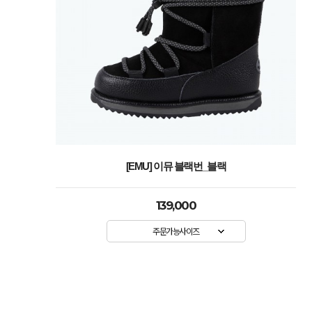
[EMU] 이뮤 블랙번_블랙
139,000
주문가능사이즈