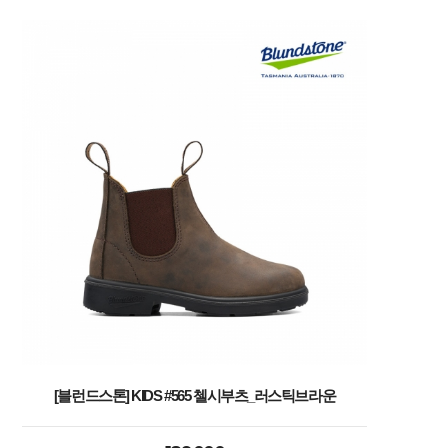
[블런드스톤] KIDS #565 첼시부츠_러스틱브라운