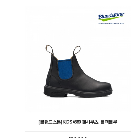
[블런드스톤] KIDS #580 첼시부츠_블랙블루