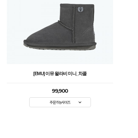
[EMU] 이뮤 왈라비 미니_차콜
99,900
주문가능사이즈