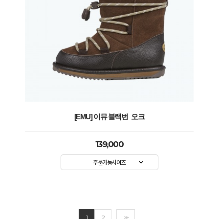
[EMU] 이뮤 블랙번_오크
139,000
주문가능사이즈
1
2
>>