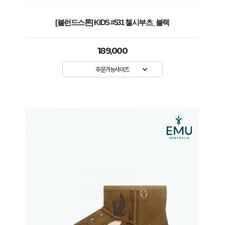
[블런드스톤] KIDS #531 첼시부츠_블랙
189,000
주문가능사이즈