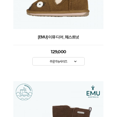
[EMU] 이뮤 디어_체스트넛
129,000
주문가능사이즈