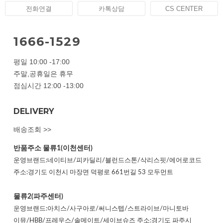
전화연결
카톡상담
CS CENTER
1666-1529
평일 10:00 -17:00
주말,공휴일은 휴무
점심시간 12:00 -13:00
DELIVERY
배송조회 >>
반품주소
물류1(이천센터)
운영브랜드:네이티브/피카딜리/블런드스톤/삭리스핏/에어로코드
주소:경기도 이천시 마장면 덕평로 661번길 53 모두먼트
물류2(파주센터)
운영브랜드:아치스/사구아로/써니스텝/스트라이브/마니토바
이뮤/HBB/프레우스/솔메이트/세이브슈즈 주소:경기도 파주시