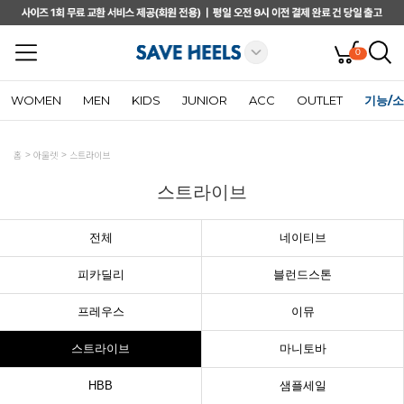
0
WOMEN
MEN
KIDS
JUNIOR
ACC
OUTLET
기능/
홈
아울렛
스트라이브
스트라이브
전체
네이티브
피카딜리
블런드스톤
프레우스
이뮤
스트라이브
마니토바
HBB
샘플세일