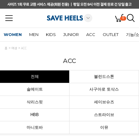
0
WOMEN
MEN
KIDS
JUNIOR
ACC
OUTLET
기능/
홈
여성
ACC
ACC
전체
블런드스톤
솔메이트
사구아로 토삭스
삭리스핏
세이브슈즈
HBB
스트라이브
마니토바
이뮤