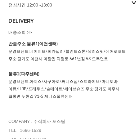
점심시간 12:00 -13:00
DELIVERY
배송조회 >>
반품주소
물류1(이천센터)
운영브랜드:네이티브/피카딜리/블런드스톤/삭리스핏/에어로코드
주소:경기도 이천시 마장면 덕평로 661번길 53 모두먼트
물류2(파주센터)
운영브랜드:아치스/사구아로/써니스텝/스트라이브/마니토바
이뮤/HBB/프레우스/솔메이트/세이브슈즈 주소:경기도 파주시
월롱면 누현길 91-5 제니스물류센터
COMPANY : 주식회사 포스팀
TEL : 1666-1529