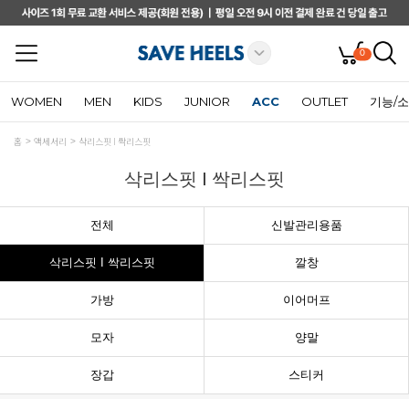
0
WOMEN
MEN
KIDS
JUNIOR
ACC
OUTLET
기능/
홈
액세서리
삭리스핏 I 싹리스핏
삭리스핏 I 싹리스핏
전체
신발관리용품
삭리스핏 I 싹리스핏
깔창
가방
이어머프
모자
양말
장갑
스티커