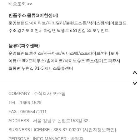
배송조회 >>
반품주소
물류1(이천센터)
운영브랜드:네이티브/피카딜리/블런드스톤/삭리스핏/에어로코드
주소:경기도 이천시 마장면 덕평로 661번길 53 모두먼트
물류2(파주센터)
운영브랜드:아치스/사구아로/써니스텝/스트라이브/마니토바
이뮤/HBB/프레우스/솔메이트/세이브슈즈 주소:경기도 파주시
월롱면 누현길 91-5 제니스물류센터
COMPANY : 주식회사 포스팀
TEL : 1666-1529
FAX : 05055471111
ADDRESS : 서울 강남구 논현로153길 62
BUSINESS LICENSE : 383-87-00207
[사업자정보확인]
PERSONAL INFO MANAGER :
박정훈