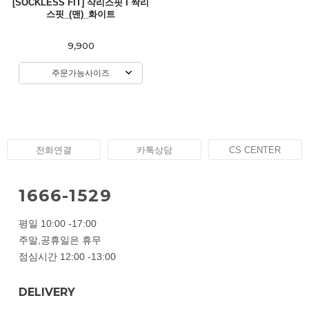
[SOCKLESS FIT] 삭리스핏 I 싹리
스핏_(맨)_화이트
9,900
주문가능사이즈
전화연결
카톡상담
CS CENTER
1666-1529
평일 10:00 -17:00
주말,공휴일은 휴무
점심시간 12:00 -13:00
DELIVERY