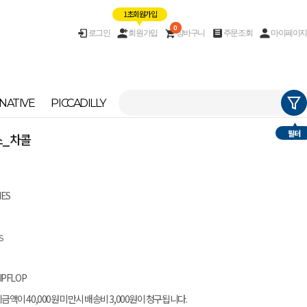
1초 회원가입
0
로그인
회원가입
장바구니
주문조회
마이페이지
NATIVE
PICCADILLY
필터
치스_차콜
IES
S
IPFLOP
금액이 40,000원 미만시 배송비 3,000원이 청구됩니다.