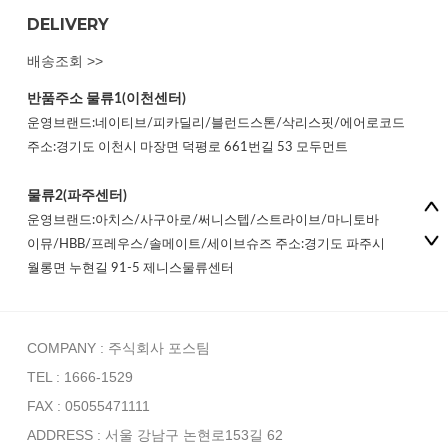
DELIVERY
배송조회 >>
반품주소
물류1(이천센터)
운영브랜드:네이티브/피카딜리/블런드스톤/삭리스핏/에어로코드
주소:경기도 이천시 마장면 덕평로 661번길 53 모두먼트
물류2(파주센터)
운영브랜드:아치스/사구아로/써니스텝/스트라이브/마니토바
이뮤/HBB/프레우스/솔메이트/세이브슈즈 주소:경기도 파주시
월롱면 누현길 91-5 제니스물류센터
COMPANY : 주식회사 포스팀
TEL : 1666-1529
FAX : 05055471111
ADDRESS : 서울 강남구 논현로153길 62