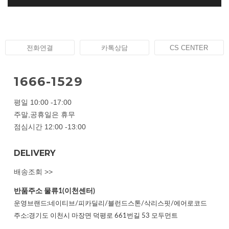
전화연결
카톡상담
CS CENTER
1666-1529
평일 10:00 -17:00
주말,공휴일은 휴무
점심시간 12:00 -13:00
DELIVERY
배송조회 >>
반품주소
물류1(이천센터)
운영브랜드:네이티브/피카딜리/블런드스톤/삭리스핏/에어로코드
주소:경기도 이천시 마장면 덕평로 661번길 53 모두먼트