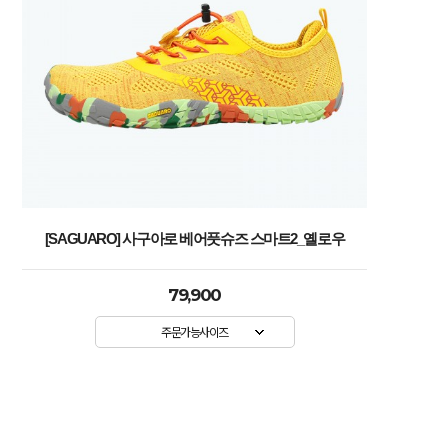
[SAGUARO] 사구아로 베어풋슈즈 스마트2_옐로우
79,900
주문가능사이즈