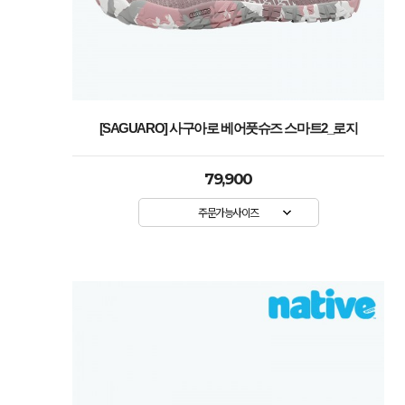
[SAGUARO] 사구아로 베어풋슈즈 스마트2_로지
79,900
주문가능사이즈