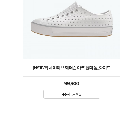
[NATIVE] 네이티브 제퍼슨 아크 원더폼_화이트
99,900
주문가능사이즈