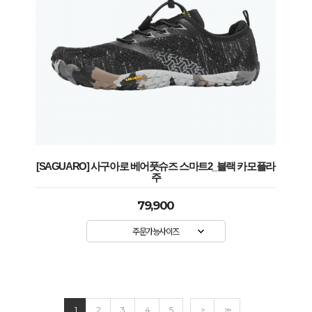
[SAGUARO] 사구아로 베어풋슈즈 스마트2_블랙 카모플라
주
79,900
주문가능사이즈
1
2
3
4
5
>
>>