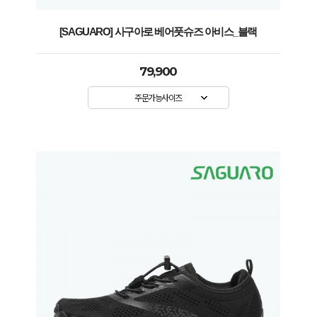
[SAGUARO] 사구아로 베어풋슈즈 아비스_블랙
79,900
주문가능사이즈