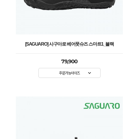
[SAGUARO] 사구아로 베어풋슈즈 스마트1_블랙
79,900
주문가능사이즈