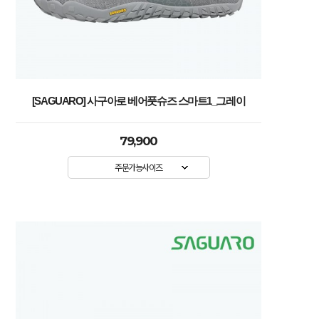
[SAGUARO] 사구아로 베어풋슈즈 스마트1_그레이
79,900
주문가능사이즈