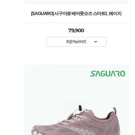
[SAGUARO] 사구아로 베어풋슈즈 스마트1_베이지
79,900
주문가능사이즈