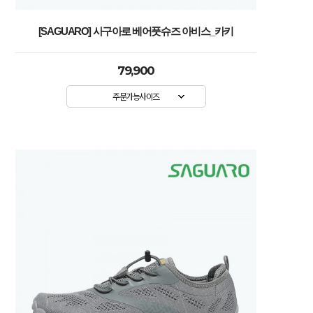
[SAGUARO] 사구아로 베어풋슈즈 아비스_카키
79,900
주문가능사이즈