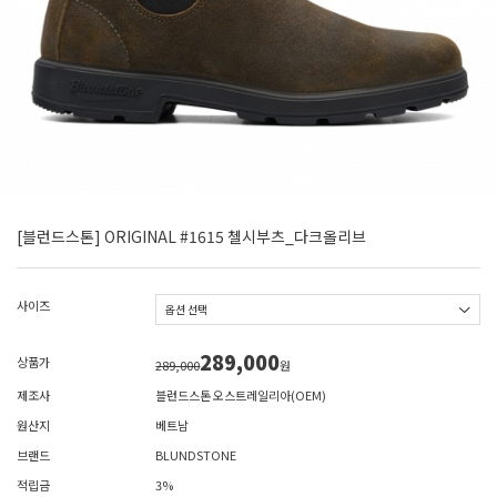
[블런드스톤] ORIGINAL #1615 첼시부츠_다크올리브
사이즈
289,000
상품가
289,000
원
제조사
블런드스톤 오스트레일리아(OEM)
원산지
베트남
브랜드
BLUNDSTONE
적립금
3%