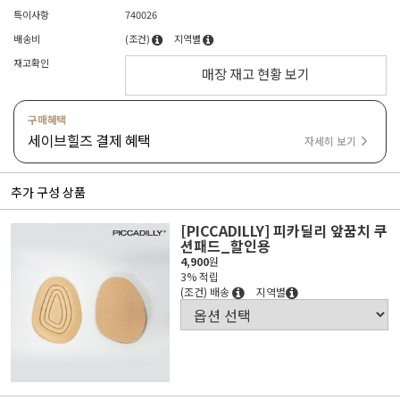
특이사항
740026
배송비
(조건)
지역별
재고확인
매장 재고 현황 보기
구매혜택
세이브힐즈 결제 혜택
자세히 보기
추가 구성 상품
[PICCADILLY] 피카딜리 앞꿈치 쿠
션패드_할인용
4,900
원
3% 적립
(조건) 배송
지역별