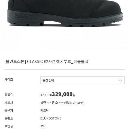
[블런드스톤] CLASSIC #2547 첼시부츠_페블블랙
사이즈
329,000
상품가
329,000
원
제조사
블런드스톤 오스트레일리아(OEM)
원산지
베트남
브랜드
BLUNDSTONE
적립금
3%