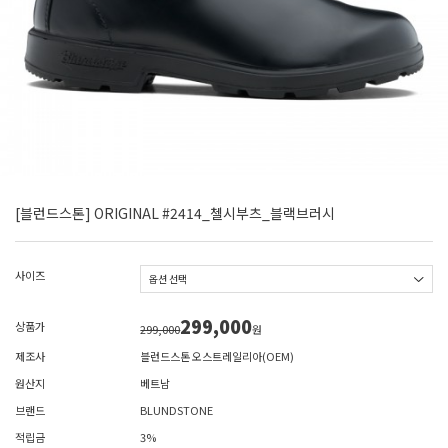
[블런드스톤] ORIGINAL #2414_첼시부츠_블랙브러시
사이즈
299,000
상품가
299,000
원
제조사
블런드스톤 오스트레일리아(OEM)
원산지
베트남
브랜드
BLUNDSTONE
적립금
3%