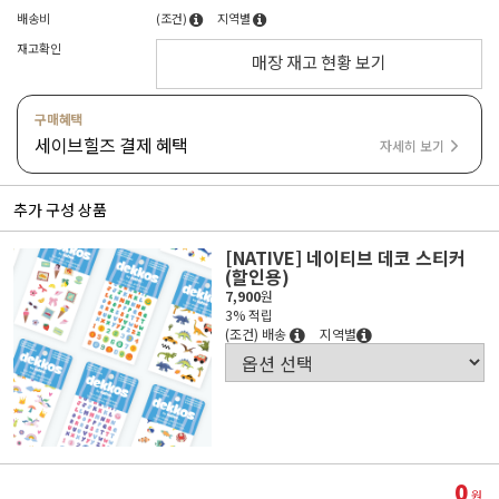
배송비
(조건)
지역별
재고확인
매장 재고 현황 보기
구매혜택
세이브힐즈 결제 혜택
자세히 보기
추가 구성 상품
[NATIVE] 네이티브 데코 스티커
(할인용)
7,900
원
3% 적립
(조건) 배송
지역별
0
원