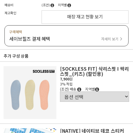
배송비
(조건)
지역별
재고확인
매장 재고 현황 보기
구매혜택
세이브힐즈 결제 혜택
자세히 보기
추가 구성 상품
[SOCKLESS FIT] 삭리스핏 I 싹리
스핏_(키즈) (할인용)
7,900
원
3% 적립
(조건) 배송
지역별
[NATIVE] 네이티브 데코 스티커