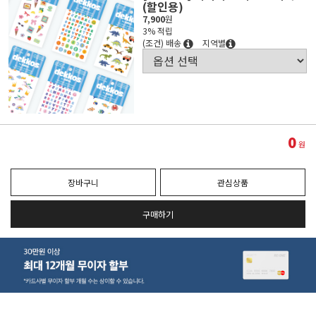
(할인용)
7,900
원
3% 적립
(조건) 배송
지역별
0
원
장바구니
관심상품
구매하기