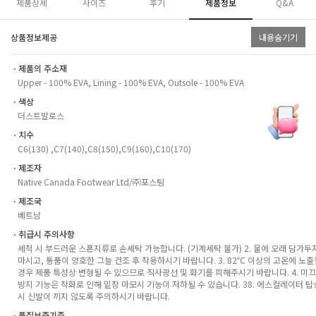
제품상세
사이즈
후기
제품정보
Q&A
상품정보제공
내용숨기기
ㆍ제품의 주소재
Upper - 100% EVA, Lining - 100% EVA, Outsole - 100% EVA
ㆍ색상
더스트발로스
ㆍ치수
C6(130) ,C7(140),C8(150),C9(160),C10(170)
ㆍ제조자
Native Canada Footwear Ltd/㈜포스팀
ㆍ제조국
베트남
ㆍ취급시 주의사항
세척 시 부드러운 스폰지류로 손세탁 가능합니다. (기계세탁 불가) 2. 물에 오래 담가두
마시고, 통품이 양호한 그늘 건조 후 착용하시기 바랍니다. 3. 82℃ 이상의 고온에 노출
경우 제품 특성상 변형될 수 있으므로 직사광선 및 화기를 피해주시기 바랍니다. 4. 미
방지 기능은 착화로 인해 밑창 마모시 기능이 저하될 수 있습니다. 38. 에스컬레이터 탑
시 신발이 끼지 않도록 주의하시기 바랍니다.
ㆍ품질보증기준