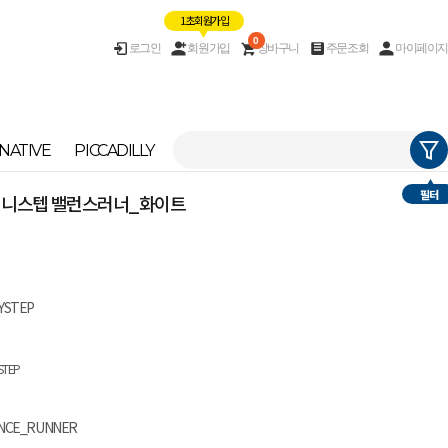
1초 회원가입
0
로그인
회원가입
장바구니
주문조회
마이페이지
NATIVE
PICCADILLY
필터
] 써니스텝 밸런스러너_화이트
YSTEP
STEP
NCE_RUNNER