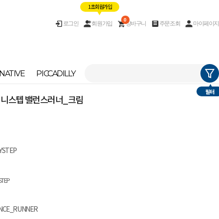
1초 회원가입
0
로그인
회원가입
장바구니
주문조회
마이페이지
NATIVE
PICCADILLY
필터
] 써니스텝 밸런스러너_크림
YSTEP
STEP
NCE_RUNNER