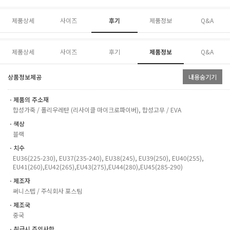
제품상세
사이즈
후기
제품정보
Q&A
제품상세
사이즈
후기
제품정보
Q&A
상품정보제공
내용숨기기
ㆍ제품의 주소재
합성가죽 / 폴리우레탄 (리사이클 마이크로파이버), 합성고무 / EVA
ㆍ색상
블랙
ㆍ치수
EU36(225-230), EU37(235-240), EU38(245), EU39(250), EU40(255),
EU41(260),EU42(265),EU43(275),EU44(280),EU45(285-290)
ㆍ제조자
써니스텝 / 주식회사 포스팀
ㆍ제조국
중국
ㆍ취급시 주의사항