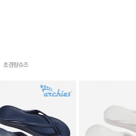
초경량슈즈