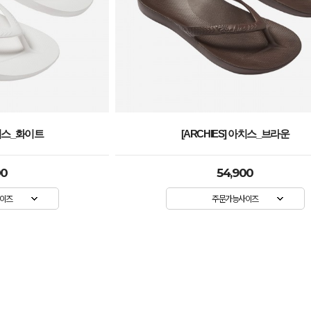
아치스_브라운
[ARCHIES] 아치스_핫핑크
00
54,900
이즈
주문가능사이즈