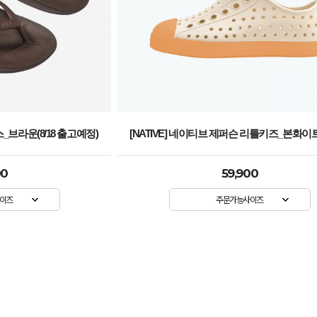
스_브라운(8/18 출고예정)
[NATIVE] 네이티브 제퍼슨 리틀키즈_본화
00
59,900
이즈
주문가능사이즈