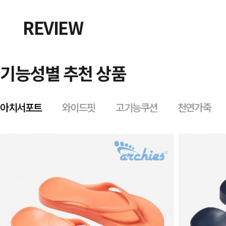
REVIEW
기능성별 추천 상품
아치서포트
와이드핏
고기능쿠션
천연가죽