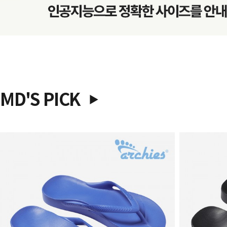
MD'S PICK
▶