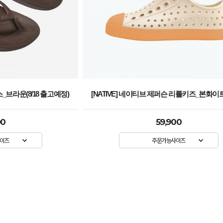
스_브라운(8/18 출고예정)
[NATIVE] 네이티브 제퍼슨 리틀키즈_본화
00
59,900
이즈
주문가능사이즈