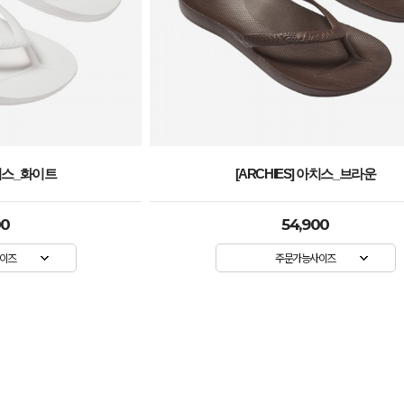
아치스_브라운
[ARCHIES] 아치스_핫핑크
00
54,900
이즈
주문가능사이즈