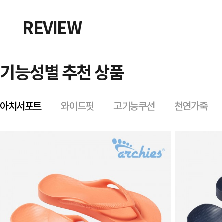
REVIEW
기능성별 추천 상품
아치서포트
와이드핏
고기능쿠션
천연가죽