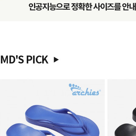
MD'S PICK
▶