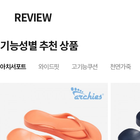
REVIEW
기능성별 추천 상품
아치서포트
와이드핏
고기능쿠션
천연가죽