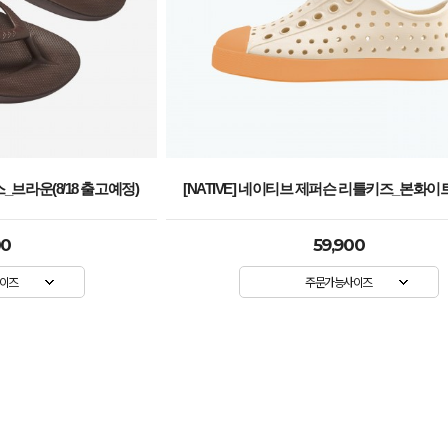
스_브라운(8/18 출고예정)
[NATIVE] 네이티브 제퍼슨 리틀키즈_본화
00
59,900
이즈
주문가능사이즈