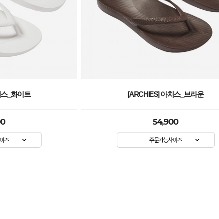
아치스_브라운
[ARCHIES] 아치스_핫핑크
00
54,900
이즈
주문가능사이즈