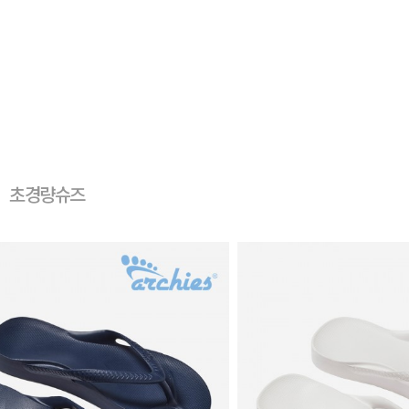
초경량슈즈