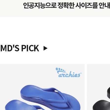
MD'S PICK
▶