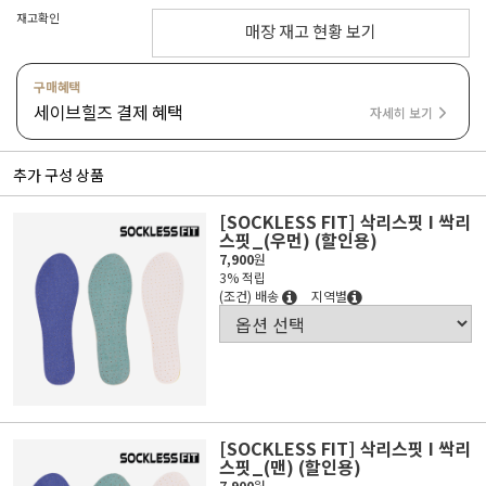
재고확인
매장 재고 현황 보기
구매혜택
세이브힐즈 결제 혜택
자세히 보기
추가 구성 상품
[SOCKLESS FIT] 삭리스핏 I 싹리
스핏_(우먼) (할인용)
7,900
원
3% 적립
(조건) 배송
지역별
[SOCKLESS FIT] 삭리스핏 I 싹리
스핏_(맨) (할인용)
7,900
원