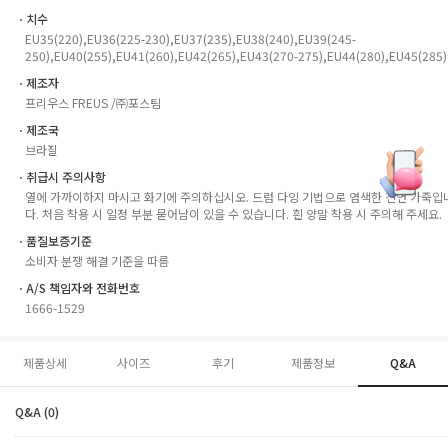
ㆍ치수
EU35(220),EU36(225-230),EU37(235),EU38(240),EU39(245-
250),EU40(255),EU41(260),EU42(265),EU43(270-275),EU44(280),EU45(285)
ㆍ제조자
프리우스 FREUS /㈜포스팀
ㆍ제조국
브라질
ㆍ취급시 주의사항
열에 가까이하지 마시고 화기에 주의하십시오. 드럼 다잉 기법으로 염색한 천연 가죽입
다. 처음 착용 시 일정 부분 묻어남이 있을 수 있습니다. 흰 양말 착용 시 주의해 주세요.
ㆍ품질보증기준
소비자 분쟁 해결 기준을 따름
ㆍA/S 책임자와 전화번호
1666-1529
제품상세
사이즈
후기
제품정보
Q&A
Q&A (0)