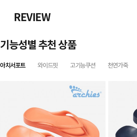
REVIEW
기능성별 추천 상품
아치서포트
와이드핏
고기능쿠션
천연가죽