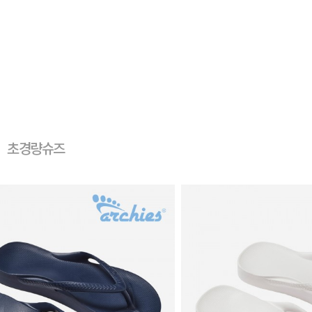
초경량슈즈