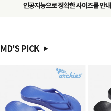
MD'S PICK
▶