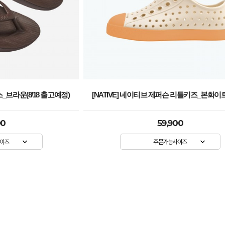
스_브라운(8/18 출고예정)
[NATIVE] 네이티브 제퍼슨 리틀키즈_본화
00
59,900
이즈
주문가능사이즈