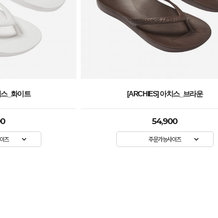
아치스_브라운
[ARCHIES] 아치스_핫핑크
00
54,900
이즈
주문가능사이즈