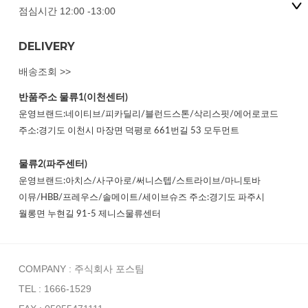
점심시간 12:00 -13:00
DELIVERY
배송조회 >>
반품주소
물류1(이천센터)
운영브랜드:네이티브/피카딜리/블런드스톤/삭리스핏/에어로코드
주소:경기도 이천시 마장면 덕평로 661번길 53 모두먼트
물류2(파주센터)
운영브랜드:아치스/사구아로/써니스텝/스트라이브/마니토바
이뮤/HBB/프레우스/솔메이트/세이브슈즈 주소:경기도 파주시
월롱면 누현길 91-5 제니스물류센터
COMPANY : 주식회사 포스팀
TEL : 1666-1529