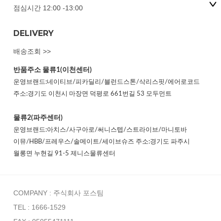
점심시간 12:00 -13:00
DELIVERY
배송조회 >>
반품주소
물류1(이천센터)
운영브랜드:네이티브/피카딜리/블런드스톤/삭리스핏/에어로코드
주소:경기도 이천시 마장면 덕평로 661번길 53 모두먼트
물류2(파주센터)
운영브랜드:아치스/사구아로/써니스텝/스트라이브/마니토바
이뮤/HBB/프레우스/솔메이트/세이브슈즈 주소:경기도 파주시
월롱면 누현길 91-5 제니스물류센터
COMPANY : 주식회사 포스팀
TEL : 1666-1529