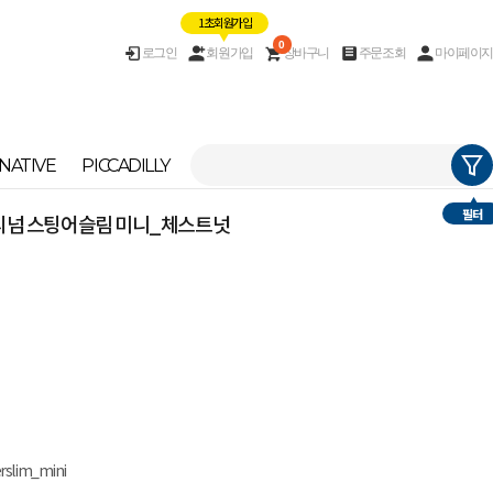
1초 회원가입
0
로그인
회원가입
장바구니
주문조회
마이페이지
NATIVE
PICCADILLY
필터
래티넘 스팅어슬림 미니_체스트넛
erslim_mini