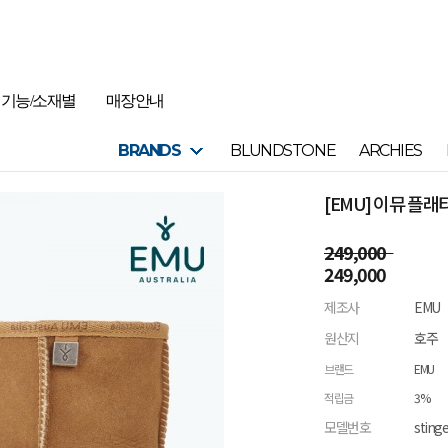
기능/소재별
매장안내
BRANDS
BLUNDSTONE
ARCHIES
[EMU] 이뮤 플
249,000
249,000
제조사
EMU
원산지
호주
브랜드
EMU
적립금
3%
모델번호
sting