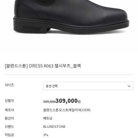
[블런드스톤] DRESS #063 첼시부츠_블랙
사이즈
309,000
상품가
309,000
원
제조사
블런드스톤 오스트레일리아(OEM)
원산지
베트남
브랜드
BLUNDSTONE
적립금
3%