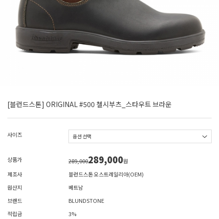
[블런드스톤] ORIGINAL #500 첼시부츠_스타우트 브라운
사이즈
289,000
상품가
289,000
원
제조사
블런드스톤 오스트레일리아(OEM)
원산지
베트남
브랜드
BLUNDSTONE
적립금
3%