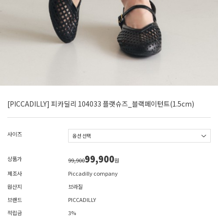
[PICCADILLY] 피카딜리 104033 플랫슈즈_블랙페이턴트(1.5cm)
사이즈
99,900
상품가
99,900
원
제조사
Piccadilly company
원산지
브라질
브랜드
PICCADILLY
적립금
3%