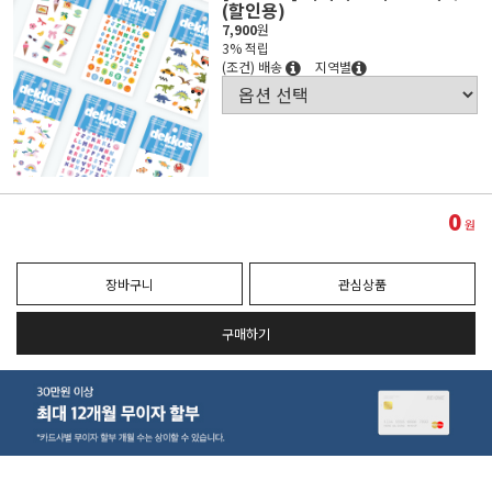
(할인용)
7,900
원
3% 적립
(조건) 배송
지역별
0
원
장바구니
관심상품
구매하기