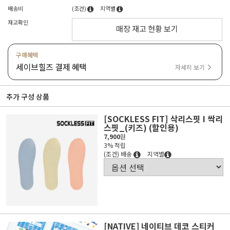
배송비
(조건)
지역별
재고확인
매장 재고 현황 보기
구매혜택
세이브힐즈 결제 혜택
자세히 보기
추가 구성 상품
[SOCKLESS FIT] 삭리스핏 I 싹리
스핏_(키즈) (할인용)
7,900
원
3% 적립
(조건) 배송
지역별
[NATIVE] 네이티브 데코 스티커