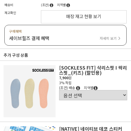
배송비
(조건)
지역별
재고확인
매장 재고 현황 보기
구매혜택
세이브힐즈 결제 혜택
자세히 보기
추가 구성 상품
[SOCKLESS FIT] 삭리스핏 I 싹리
스핏_(키즈) (할인용)
7,900
원
3% 적립
(조건) 배송
지역별
[NATIVE] 네이티브 데코 스티커