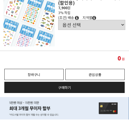
(할인용)
7,900
원
3% 적립
(조건) 배송
지역별
0
원
장바구니
관심상품
구매하기