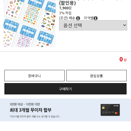
(할인용)
7,900
원
3% 적립
(조건) 배송
지역별
0
원
장바구니
관심상품
구매하기