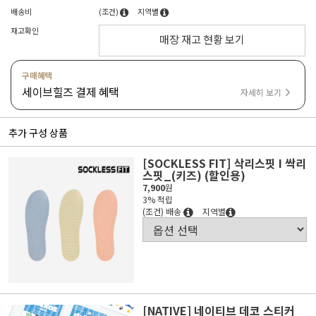
배송비
(조건)
지역별
재고확인
매장 재고 현황 보기
구매혜택
세이브힐즈 결제 혜택
자세히 보기
추가 구성 상품
[SOCKLESS FIT] 삭리스핏 I 싹리
스핏_(키즈) (할인용)
7,900
원
3% 적립
(조건) 배송
지역별
[NATIVE] 네이티브 데코 스티커