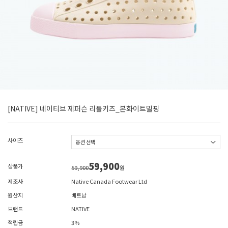
[NATIVE] 네이티브 제퍼슨 리틀키즈_본화이트밀핑
사이즈
59,900
상품가
59,900
원
제조사
Native Canada Footwear Ltd
원산지
베트남
브랜드
NATIVE
적립금
3%