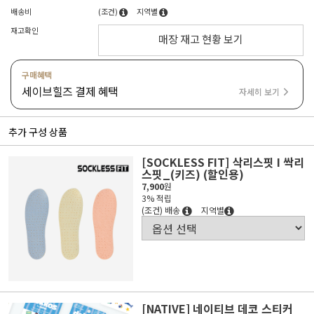
배송비
(조건)
지역별
재고확인
매장 재고 현황 보기
구매혜택
세이브힐즈 결제 혜택
자세히 보기
추가 구성 상품
[SOCKLESS FIT] 삭리스핏 I 싹리
스핏_(키즈) (할인용)
7,900
원
3% 적립
(조건) 배송
지역별
[NATIVE] 네이티브 데코 스티커