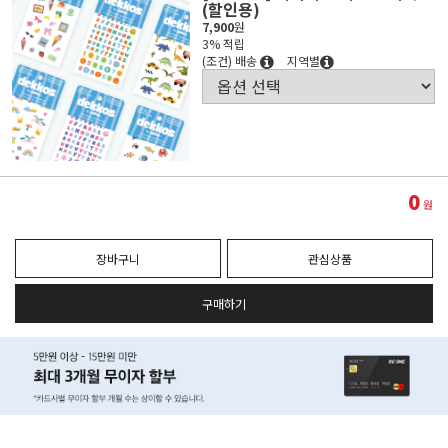
(할인용)
7,900
원
3% 적립
(조건) 배송
지역별
0
원
장바구니
관심상품
구매하기