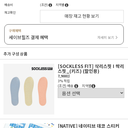
배송비
(조건)
지역별
재고확인
매장 재고 현황 보기
구매혜택
세이브힐즈 결제 혜택
자세히 보기
추가 구성 상품
[SOCKLESS FIT] 삭리스핏 I 싹리
스핏_(키즈) (할인용)
7,900
원
3% 적립
(조건) 배송
지역별
[NATIVE] 네이티브 데코 스티커