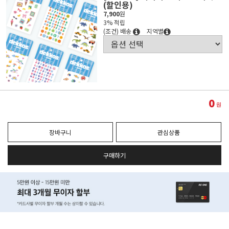
(할인용)
7,900
원
3% 적립
(조건) 배송
지역별
0
원
장바구니
관심상품
구매하기