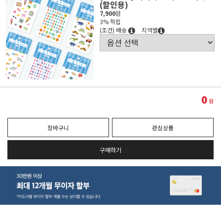
(할인용)
7,900
원
3% 적립
(조건) 배송
지역별
0
원
장바구니
관심상품
구매하기