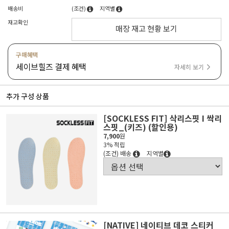
배송비
(조건)
지역별
재고확인
매장 재고 현황 보기
구매혜택
세이브힐즈 결제 혜택
자세히 보기
추가 구성 상품
[SOCKLESS FIT] 삭리스핏 I 싹리
스핏_(키즈) (할인용)
7,900
원
3% 적립
(조건) 배송
지역별
[NATIVE] 네이티브 데코 스티커