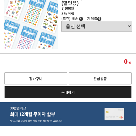
(할인용)
7,900
원
3% 적립
(조건) 배송
지역별
0
원
장바구니
관심상품
구매하기