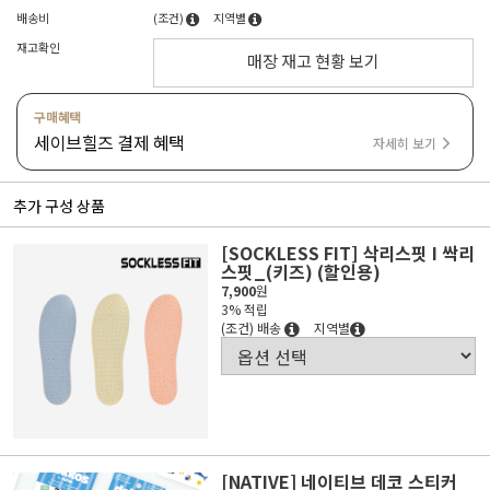
배송비
(조건)
지역별
재고확인
매장 재고 현황 보기
구매혜택
세이브힐즈 결제 혜택
자세히 보기
추가 구성 상품
[SOCKLESS FIT] 삭리스핏 I 싹리
스핏_(키즈) (할인용)
7,900
원
3% 적립
(조건) 배송
지역별
[NATIVE] 네이티브 데코 스티커