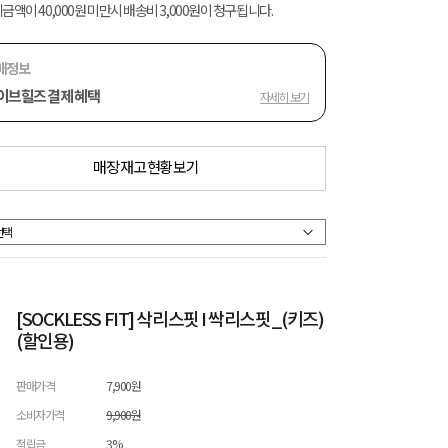
금액이 40,000원 미만시 배송비 3,000원이 청구됩니다.
매정보
이브힐즈 결제 혜택
자세히 보기
매장 재고 현황 보기
[SOCKLESS FIT] 삭리스핏 I 싹리스핏_(키즈)
(할인용)
판매가격
7,900원
소비자가격
9,900원
적립금
3%