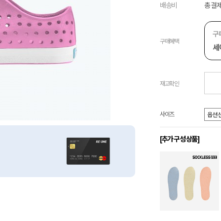
배송비
총 결제
구
구매혜택
세
재고확인
사이즈
[추가 구성 상품]