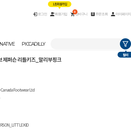
1초 회원가입
0
로그인
회원가입
장바구니
주문조회
마이페이지
NATIVE
PICCADILLY
필터
이티브 제퍼슨 리틀키즈_말리부핑크
e Canada Footwear Ltd
남
ERSON_LITTLEKID