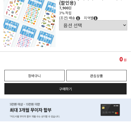
(할인용)
7,900
원
3% 적립
(조건) 배송
지역별
0
원
장바구니
관심상품
구매하기