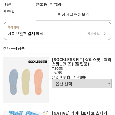
배송비
(조건)
지역별
재고확인
매장 재고 현황 보기
구매혜택
세이브힐즈 결제 혜택
자세히 보기
추가 구성 상품
[SOCKLESS FIT] 삭리스핏 I 싹리
스핏_(키즈) (할인용)
7,900
원
3% 적립
(조건) 배송
지역별
[NATIVE] 네이티브 데코 스티커