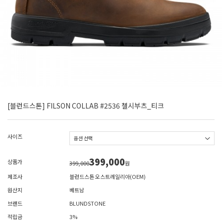
[블런드스톤] FILSON COLLAB #2536 첼시부츠_티크
사이즈
399,000
상품가
399,000
원
제조사
블런드스톤 오스트레일리아(OEM)
원산지
베트남
브랜드
BLUNDSTONE
적립금
3%