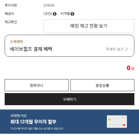
특이사항
274101
배송비
(조건)
지역별
재고확인
매장 재고 현황 보기
구매혜택
세이브힐즈 결제 혜택
자세히 보기
0
원
장바구니
관심상품
구매하기