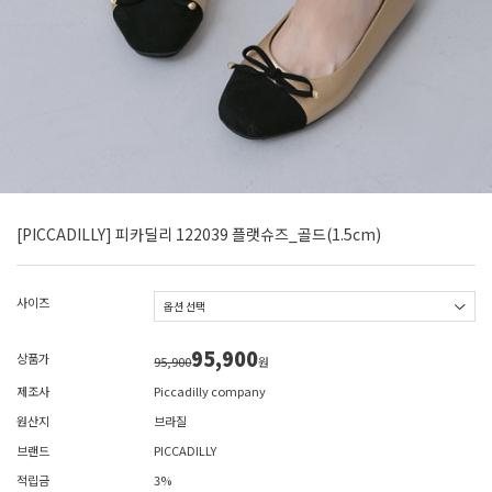
[PICCADILLY] 피카딜리 122039 플랫슈즈_골드(1.5cm)
사이즈
95,900
상품가
95,900
원
제조사
Piccadilly company
원산지
브라질
브랜드
PICCADILLY
적립금
3%