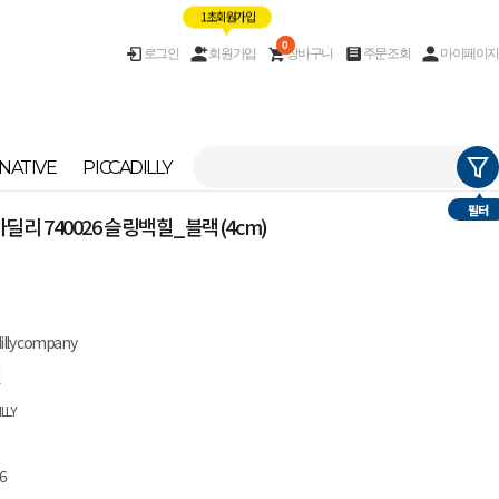
1초 회원가입
0
로그인
회원가입
장바구니
주문조회
마이페이지
NATIVE
PICCADILLY
필터
 피카딜리 740026 슬링백힐_블랙(4cm)
dilly company
질
ILLY
6