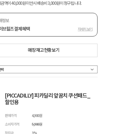
금액이 40,000원 미만시 배송비 3,000원이 청구됩니다.
매정보
이브힐즈 결제 혜택
자세히 보기
매장 재고 현황 보기
[PICCADILLY] 피카딜리 앞꿈치 쿠션패드_
할인용
판매가격
4,900원
소비자가격
5,900원
적립금
3%