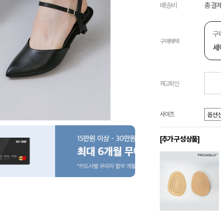
배송비
총 결제
구
구매혜택
세
재고확인
사이즈
[추가 구성 상품]