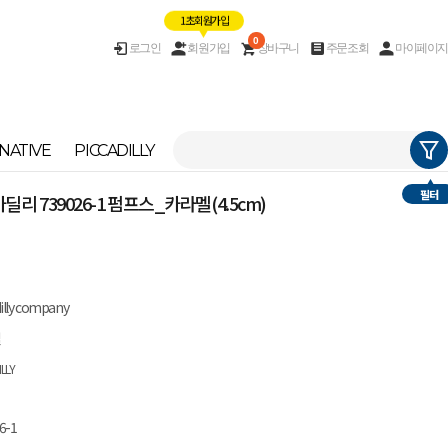
1초 회원가입
0
로그인
회원가입
장바구니
주문조회
마이페이지
NATIVE
PICCADILLY
필터
피카딜리 739026-1 펌프스_카라멜(4.5cm)
dilly company
질
ILLY
6-1