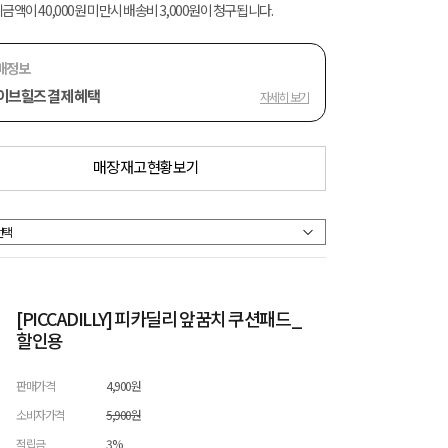
금액이 40,000원 미만시 배송비 3,000원이 청구됩니다.
매정보
이브힐즈 결제 혜택
자세히 보기
매장 재고 현황 보기
[PICCADILLY] 피카딜리 앞꿈치 쿠션패드_
할인용
판매가격
4,900원
소비자가격
5,900원
적립금
3%