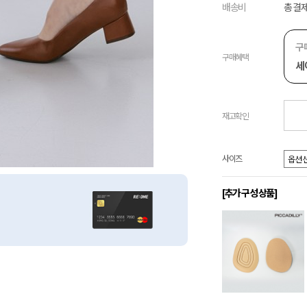
배송비
총 결제
구
구매혜택
세
재고확인
사이즈
[추가 구성 상품]