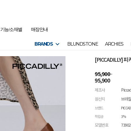
기능/소재별
매장안내
BRANDS
BLUNDSTONE
ARCHIES
[PICCADILLY] 
95,900
95,900
제조사
Picca
원산지
브라
브랜드
PICCAD
적립금
3%
모델번호
73902