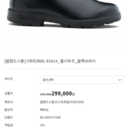
[블런드스톤] ORIGINAL #2414_첼시부츠_블랙브러시
사이즈
299,000
상품가
299,000
원
제조사
블런드스톤 오스트레일리아(OEM)
원산지
베트남
브랜드
BLUNDSTONE
적립금
3%