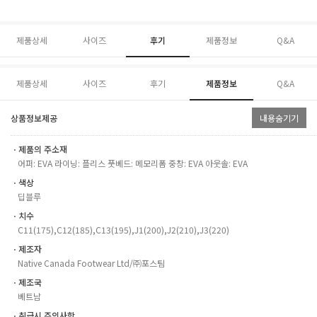
제품상세
사이즈
후기
제품정보
Q&A
제품상세
사이즈
후기
제품정보
Q&A
상품정보제공
내용숨기기
ㆍ제품의 주소재
어퍼: EVA 라이닝: 플리스 풋베드: 메모리폼 중창: EVA 아웃솔: EVA
ㆍ색상
딥블루
ㆍ치수
C11(175),C12(185),C13(195),J1(200),J2(210),J3(220)
ㆍ제조자
Native Canada Footwear Ltd/㈜포스팀
ㆍ제조국
베트남
ㆍ취급시 주의사항