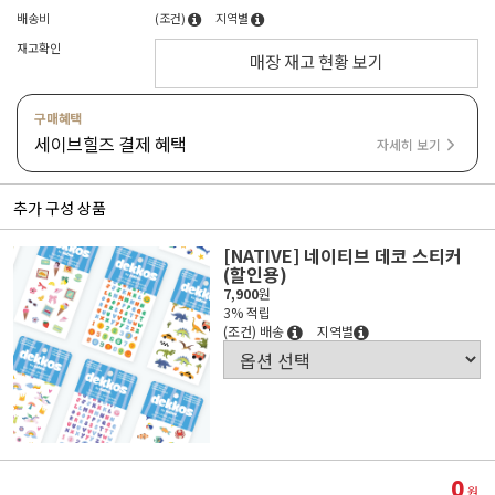
배송비
(조건)
지역별
재고확인
매장 재고 현황 보기
구매혜택
세이브힐즈 결제 혜택
자세히 보기
추가 구성 상품
[NATIVE] 네이티브 데코 스티커
(할인용)
7,900
원
3% 적립
(조건) 배송
지역별
0
원