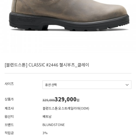
[블런드스톤] CLASSIC #2446 첼시부츠_클레이
사이즈
329,000
상품가
329,000
원
제조사
블런드스톤 오스트레일리아(OEM)
원산지
베트남
브랜드
BLUNDSTONE
적립금
3%