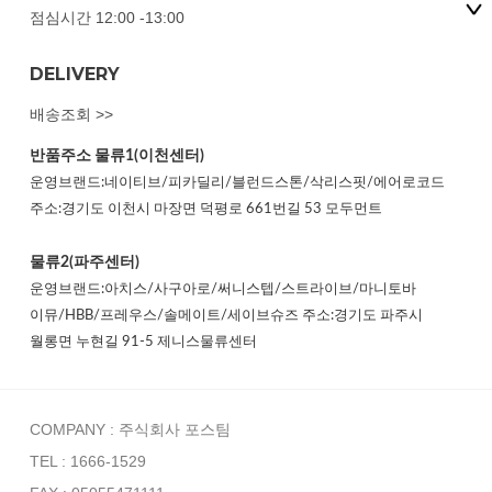
점심시간 12:00 -13:00
DELIVERY
배송조회 >>
반품주소
물류1(이천센터)
운영브랜드:네이티브/피카딜리/블런드스톤/삭리스핏/에어로코드
주소:경기도 이천시 마장면 덕평로 661번길 53 모두먼트
물류2(파주센터)
운영브랜드:아치스/사구아로/써니스텝/스트라이브/마니토바
이뮤/HBB/프레우스/솔메이트/세이브슈즈 주소:경기도 파주시
월롱면 누현길 91-5 제니스물류센터
COMPANY : 주식회사 포스팀
TEL : 1666-1529