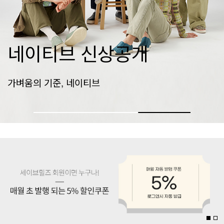
피카딜리
피카딜리로 하루를 편안하게