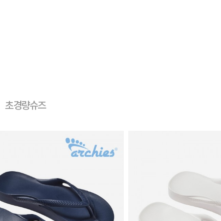
초경량슈즈