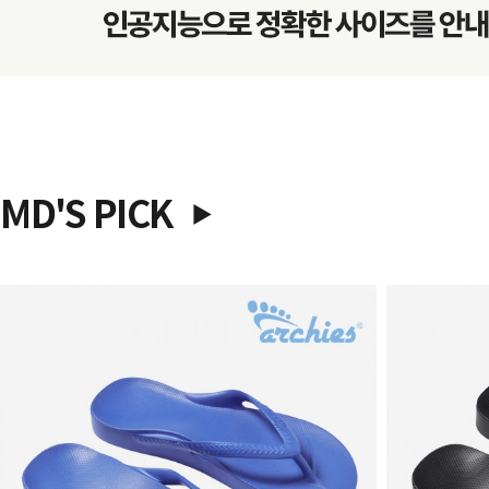
MD'S PICK
▶