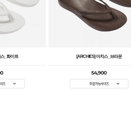
아치스_브라운
[ARCHIES] 아치스_핫핑크
00
54,900
이즈
주문가능사이즈