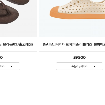
스_브라운(8/18 출고예정)
[NATIVE] 네이티브 제퍼슨 리틀키즈_본화
00
59,900
이즈
주문가능사이즈