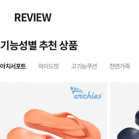
REVIEW
기능성별 추천 상품
아치서포트
와이드핏
고기능쿠션
천연가죽